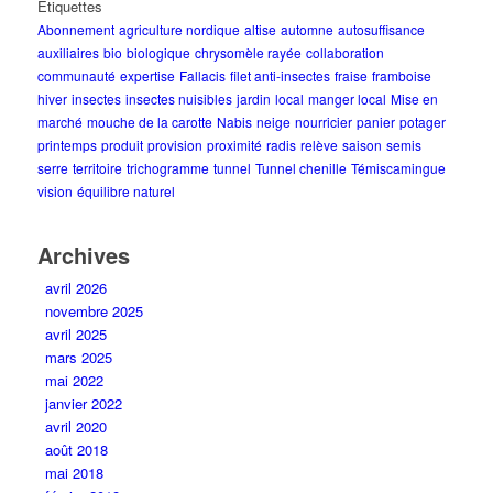
Etiquettes
Abonnement
agriculture nordique
altise
automne
autosuffisance
auxiliaires
bio
biologique
chrysomèle rayée
collaboration
communauté
expertise
Fallacis
filet anti-insectes
fraise
framboise
hiver
insectes
insectes nuisibles
jardin
local
manger local
Mise en
marché
mouche de la carotte
Nabis
neige
nourricier
panier
potager
printemps
produit
provision
proximité
radis
relève
saison
semis
serre
territoire
trichogramme
tunnel
Tunnel chenille
Témiscamingue
vision
équilibre naturel
Archives
avril 2026
novembre 2025
avril 2025
mars 2025
mai 2022
janvier 2022
avril 2020
août 2018
mai 2018