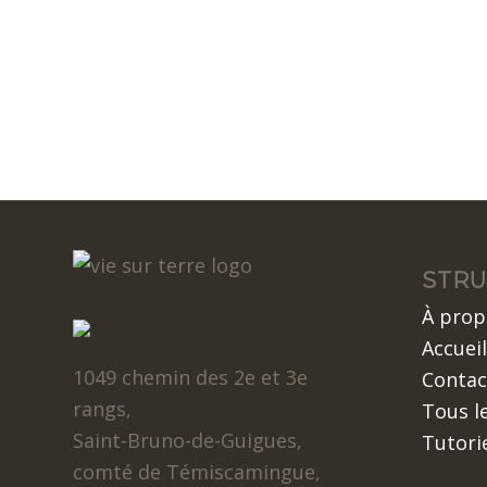
STRU
À prop
Accueil
1049 chemin des 2e et 3e
Contac
rangs,
Tous le
Saint-Bruno-de-Guigues,
Tutori
comté de Témiscamingue,