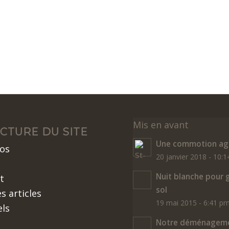
Mis en avant
CTURE DU SITE
Une commotion agr
os
20 janvier 2018 - 10:
Nuit blanche pour 
t
sol
s articles
19 mai 2015 - 6:41 p
els
Notre déménageme