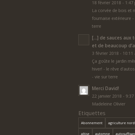
18 février 2018 - 1:47
La corvée de bois et 
fournaise extérieure - 
terre
[…] de sauces aux 
et de beaucoup d’au
3 février 2018 - 10:11
Ça goûte le jardin m
hiver! - le rêve d'auto
- vie sur terre
Merci David!
22 janvier 2018 - 9:3
Madeleine Olivier
Etiquettes
Abonnement
agriculture nor
altise
automne
autosuffisa