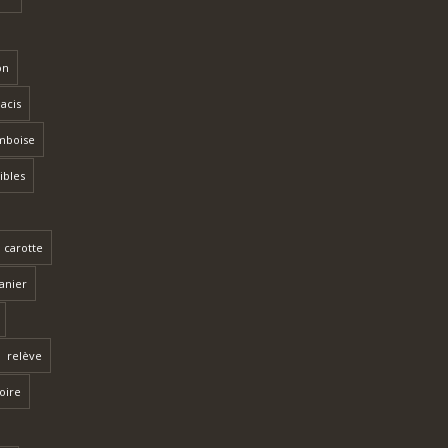
on
lacis
mboise
ibles
 carotte
anier
relève
toire