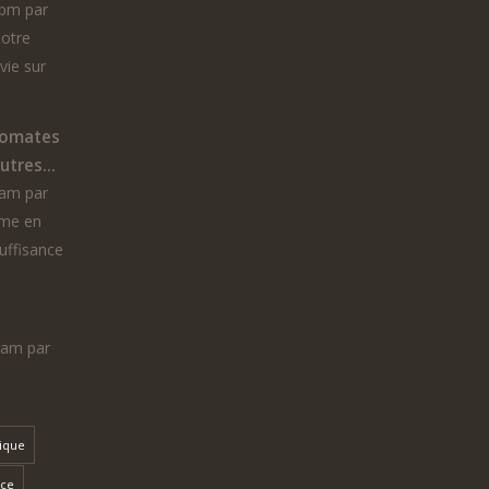
 pm par
notre
vie sur
tomates
tres...
 am par
ême en
suffisance
7 am par
dique
nce