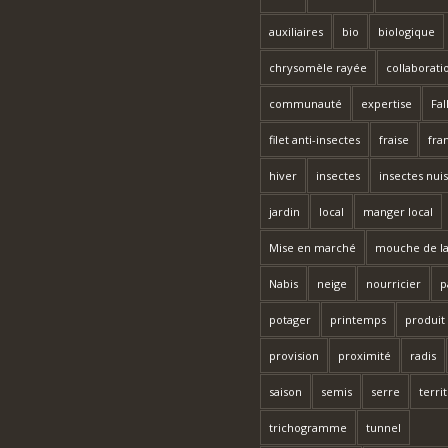
auxiliaires
bio
biologique
chrysomèle rayée
collaborati
communauté
expertise
Fal
filet anti-insectes
fraise
fra
hiver
insectes
insectes nuis
jardin
local
manger local
Mise en marché
mouche de la
Nabis
neige
nourricier
p
potager
printemps
produit
provision
proximité
radis
saison
semis
serre
terri
trichogramme
tunnel