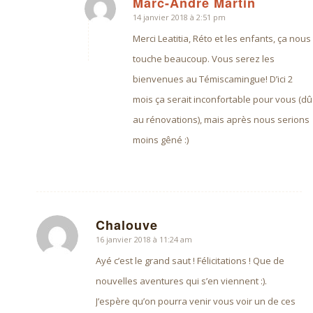
Marc-André Martin
14 janvier 2018 à 2:51 pm
dit
:
Merci Leatitia, Réto et les enfants, ça nous
touche beaucoup. Vous serez les
bienvenues au Témiscamingue! D’ici 2
mois ça serait inconfortable pour vous (dû
au rénovations), mais après nous serions
moins gêné :)
Chalouve
16 janvier 2018 à 11:24 am
dit
:
Ayé c’est le grand saut ! Félicitations ! Que de
nouvelles aventures qui s’en viennent :).
J’espère qu’on pourra venir vous voir un de ces