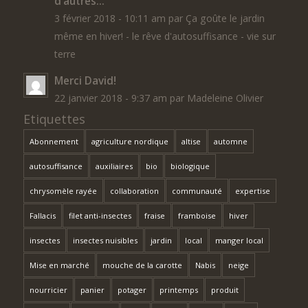
d’autres...
3 février 2018 - 10:11 am par Ça goûte le jardin
même en hiver! - le rêve d'autosuffisance - vie sur
terre
Merci David!
22 janvier 2018 - 9:37 am par Madeleine Olivier
Etiquettes
Abonnement
agriculture nordique
altise
automne
autosuffisance
auxiliaires
bio
biologique
chrysomèle rayée
collaboration
communauté
expertise
Fallacis
filet anti-insectes
fraise
framboise
hiver
insectes
insectes nuisibles
jardin
local
manger local
Mise en marché
mouche de la carotte
Nabis
neige
nourricier
panier
potager
printemps
produit