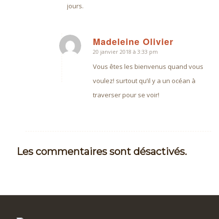
jours.
Madeleine Olivier
20 janvier 2018 à 3:33 pm
dit
:
Vous êtes les bienvenus quand vous
voulez! surtout qu’il y a un océan à
traverser pour se voir!
Les commentaires sont désactivés.