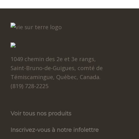
1049 chemin des 2e et 3e rangs,
Saint-Bruno-de-Guigues, comté de
Témiscamingue, Québec, Canada.
(819) 728-2225
Voir tous nos produits
Inscrivez-vous à notre infolettre