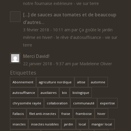
notre fournaise extérieure - vie sur terre
[…] de sauces aux tomates et de beaucoup
d’autres...
3 février 2018 - 10:11 am par Ça goûte le jardin
même en hiver! - le rêve d'autosuffisance - vie sur
terre
Merci David!
22 janvier 2018 - 9:37 am par Madeleine Olivier
Etiquettes
Abonnement
agriculture nordique
altise
automne
autosuffisance
auxiliaires
bio
biologique
chrysomèle rayée
collaboration
communauté
expertise
Fallacis
filet anti-insectes
fraise
framboise
hiver
insectes
insectes nuisibles
jardin
local
manger local