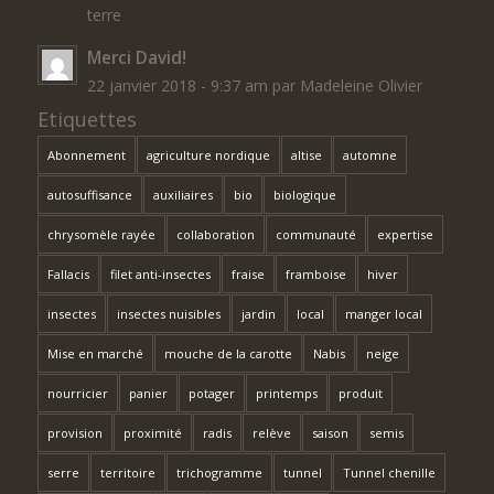
terre
Merci David!
22 janvier 2018 - 9:37 am par Madeleine Olivier
Etiquettes
Abonnement
agriculture nordique
altise
automne
autosuffisance
auxiliaires
bio
biologique
chrysomèle rayée
collaboration
communauté
expertise
Fallacis
filet anti-insectes
fraise
framboise
hiver
insectes
insectes nuisibles
jardin
local
manger local
Mise en marché
mouche de la carotte
Nabis
neige
nourricier
panier
potager
printemps
produit
provision
proximité
radis
relève
saison
semis
serre
territoire
trichogramme
tunnel
Tunnel chenille