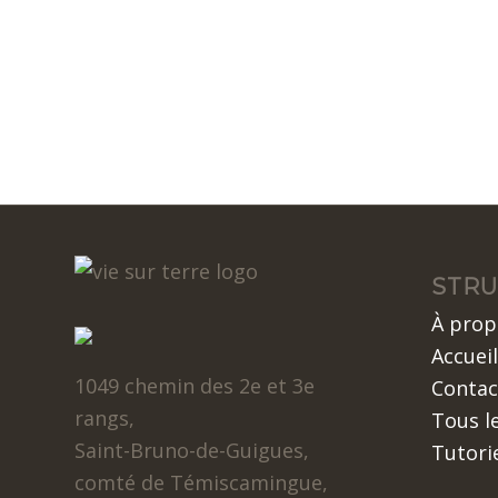
STRU
À prop
Accueil
1049 chemin des 2e et 3e
Contac
rangs,
Tous le
Saint-Bruno-de-Guigues,
Tutori
comté de Témiscamingue,