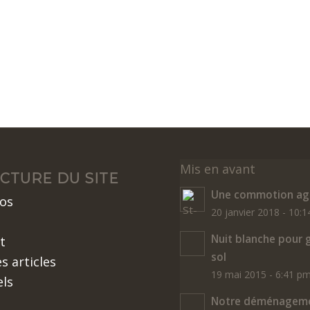
Mis en avant
CTURE DU SITE
Une commotion agr
os
20 janvier 2018 - 10:
Nuit blanche pour 
t
sol
s articles
19 mai 2015 - 6:41 p
els
Notre déménageme