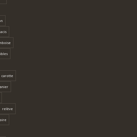
on
lacis
mboise
ibles
 carotte
anier
relève
toire