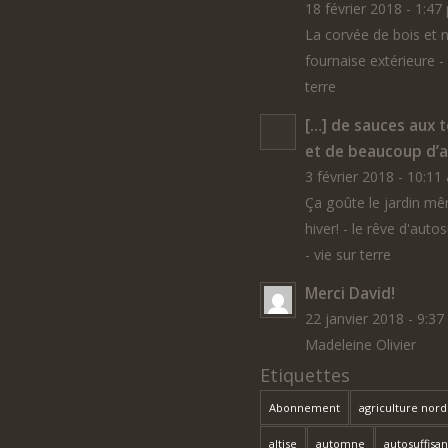
18 février 2018 - 1:47
La corvée de bois et 
fournaise extérieure - 
terre
[…] de sauces aux 
et de beaucoup d’au
3 février 2018 - 10:11
Ça goûte le jardin m
hiver! - le rêve d'auto
- vie sur terre
Merci David!
22 janvier 2018 - 9:3
Madeleine Olivier
Etiquettes
Abonnement
agriculture nor
altise
automne
autosuffisa