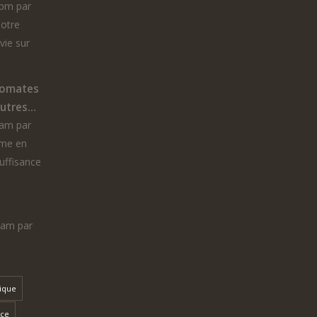
 pm par
notre
vie sur
tomates
tres...
 am par
ême en
suffisance
7 am par
dique
nce