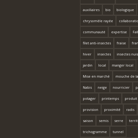
auxiliaires
bio
biologique
chrysomèle rayée
collaborati
communauté
expertise
Fal
filet anti-insectes
fraise
fra
hiver
insectes
insectes nuis
jardin
local
manger local
Mise en marché
mouche de la
Nabis
neige
nourricier
p
potager
printemps
produit
provision
proximité
radis
saison
semis
serre
terri
trichogramme
tunnel