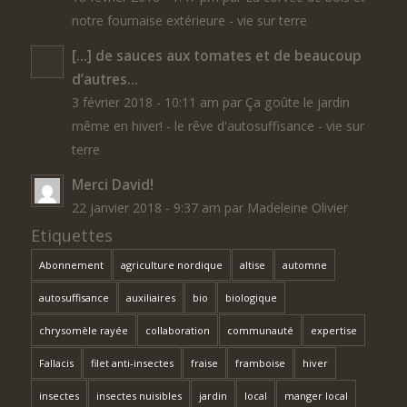
notre fournaise extérieure - vie sur terre
[…] de sauces aux tomates et de beaucoup
d’autres...
3 février 2018 - 10:11 am par Ça goûte le jardin
même en hiver! - le rêve d'autosuffisance - vie sur
terre
Merci David!
22 janvier 2018 - 9:37 am par Madeleine Olivier
Etiquettes
Abonnement
agriculture nordique
altise
automne
autosuffisance
auxiliaires
bio
biologique
chrysomèle rayée
collaboration
communauté
expertise
Fallacis
filet anti-insectes
fraise
framboise
hiver
insectes
insectes nuisibles
jardin
local
manger local