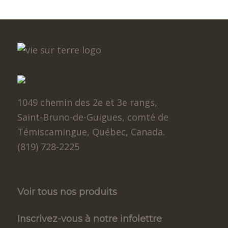
1049 chemin des 2e et 3e rangs,
Saint-Bruno-de-Guigues, comté de
Témiscamingue, Québec, Canada.
(819) 728-2225
Voir tous nos produits
Inscrivez-vous à notre infolettre