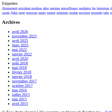
Etiquettes
Abonnement
agriculture nordique
altise
automne
autosuffisance
auxiliaires
bio
biologique
c
carotte
Nabis
neige
nourricier
panier
potager
printemps
produit
provision
proximité
radis
r
Archives
avril 2026
novembre 2025
avril 2025
mars 2025
mai 2022
janvier 2022
avril 2020
août 2018
mai 2018
février 2018
janvier 2018
novembre 2017
octobre 2017
mai 2016
juillet 2015
mai 2015
avril 2015