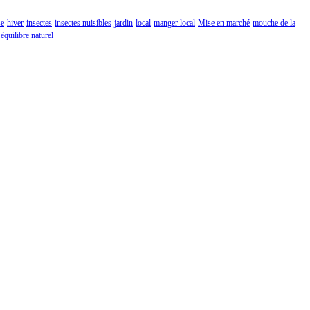
se
hiver
insectes
insectes nuisibles
jardin
local
manger local
Mise en marché
mouche de la
équilibre naturel