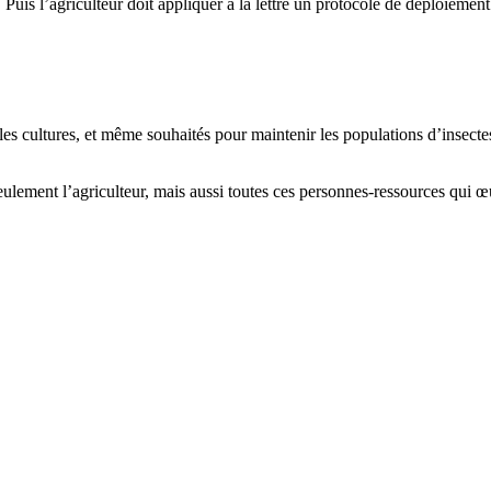
. Puis l’agriculteur doit appliquer à la lettre un protocole de déploiement
les cultures, et même souhaités pour maintenir les populations d’insectes
lement l’agriculteur, mais aussi toutes ces personnes-ressources qui œu