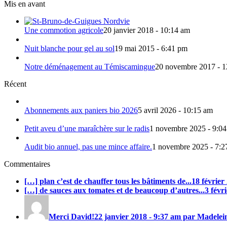
Mis en avant
Une commotion agricole
20 janvier 2018 - 10:14 am
Nuit blanche pour gel au sol
19 mai 2015 - 6:41 pm
Notre déménagement au Témiscamingue
20 novembre 2017 - 
Récent
Abonnements aux paniers bio 2026
5 avril 2026 - 10:15 am
Petit aveu d’une maraîchère sur le radis
1 novembre 2025 - 9:0
Audit bio annuel, pas une mince affaire.
1 novembre 2025 - 7:2
Commentaires
[…] plan c’est de chauffer tous les bâtiments de...
18 février
[…] de sauces aux tomates et de beaucoup d’autres...
3 févr
Merci David!
22 janvier 2018 - 9:37 am par Madelein