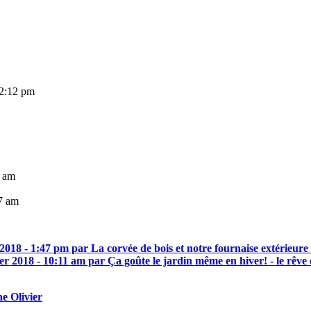
12:12 pm
4 am
7 am
 2018 - 1:47 pm par La corvée de bois et notre fournaise extérieure -
ier 2018 - 10:11 am par Ça goûte le jardin même en hiver! - le rêve d
e Olivier