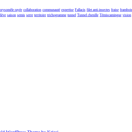
hrysomèle rayée
collaboration
communauté
expertise
Fallacis
filet anti-insectes
fraise
framboi
elève
saison
semis
serre
territoire
trichogramme
tunnel
Tunnel chenille
Témiscamingue
vision