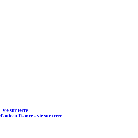
 vie sur terre
'autosuffisance - vie sur terre