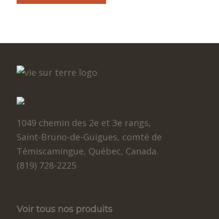
1049 chemin des 2e et 3e rangs,
Saint-Bruno-de-Guigues, comté de
Témiscamingue, Québec, Canada.
(819) 728-2225
Voir tous nos produits