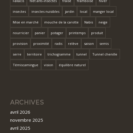
Fallacis
filet anti-insectes
fraise
framboise
hiver
insectes
insectes nuisibles
jardin
local
manger local
Mise en marché
mouche de la carotte
Nabis
neige
nourricier
panier
potager
printemps
produit
provision
proximité
radis
relève
saison
semis
serre
territoire
trichogramme
tunnel
Tunnel chenille
Témiscamingue
vision
équilibre naturel
ARCHIVES
avril 2026
novembre 2025
avril 2025