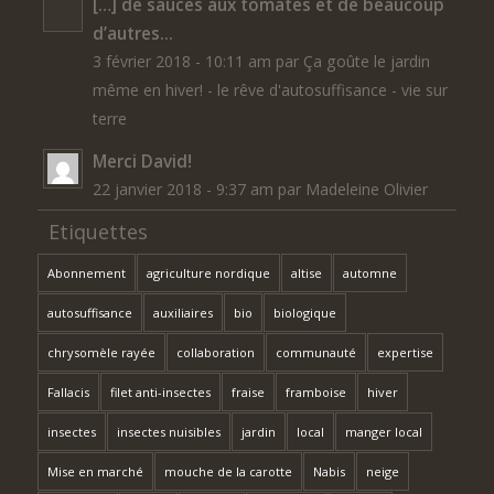
[…] de sauces aux tomates et de beaucoup
d’autres...
3 février 2018 - 10:11 am par Ça goûte le jardin
même en hiver! - le rêve d'autosuffisance - vie sur
terre
Merci David!
22 janvier 2018 - 9:37 am par Madeleine Olivier
Etiquettes
Abonnement
agriculture nordique
altise
automne
autosuffisance
auxiliaires
bio
biologique
chrysomèle rayée
collaboration
communauté
expertise
Fallacis
filet anti-insectes
fraise
framboise
hiver
insectes
insectes nuisibles
jardin
local
manger local
Mise en marché
mouche de la carotte
Nabis
neige