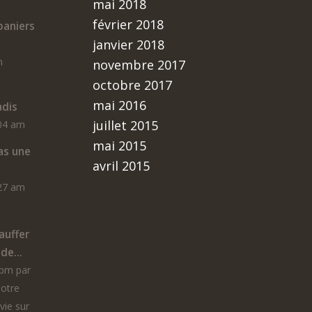
mai 2018
février 2018
aniers
janvier 2018
m
novembre 2017
octobre 2017
mai 2016
adis
juillet 2015
:04 am
mai 2015
as une
avril 2015
:27 am
auffer
de...
 pm par
notre
vie sur