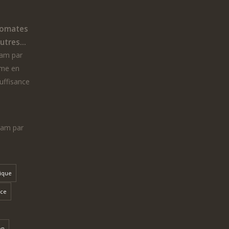
tomates
tres...
 am par
ême en
suffisance
7 am par
dique
nce
on