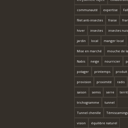
communauté
expertise
Fal
filet anti-insectes
fraise
fra
hiver
insectes
insectes nuis
jardin
local
manger local
Mise en marché
mouche de la
Nabis
neige
nourricier
p
potager
printemps
produit
provision
proximité
radis
saison
semis
serre
terri
trichogramme
tunnel
Tunnel chenille
Témiscaming
vision
équilibre naturel