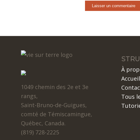
STRU
À prop
Accueil
1049 chemin des 2e et 3e
Contac
rangs,
Tous le
Saint-Bruno-de-Guigues,
Tutori
comté de Témiscamingue,
Québec, Canada.
(819) 728-2225