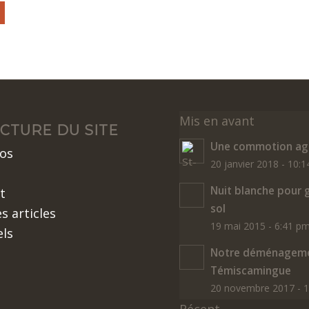
Mis en avant
CTURE DU SITE
Une commotion agr
os
20 janvier 2018 - 10:
Nuit blanche pour 
t
sol
s articles
19 mai 2015 - 6:41 p
els
Notre déménageme
Témiscamingue
20 novembre 2017 - 