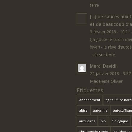
terre
[…] de sauces aux 
et de beaucoup d’au
3 février 2018 - 10:11
Ça goûte le jardin m
hiver! - le rêve d'auto
- vie sur terre
Merci David!
22 janvier 2018 - 9:3
Madeleine Olivier
Etiquettes
Abonnement
agriculture nor
altise
automne
autosuffisa
auxiliaires
bio
biologique
chrysomèle rayée
collaborati