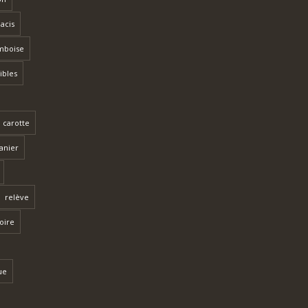
lacis
mboise
ibles
 carotte
anier
relève
toire
ue