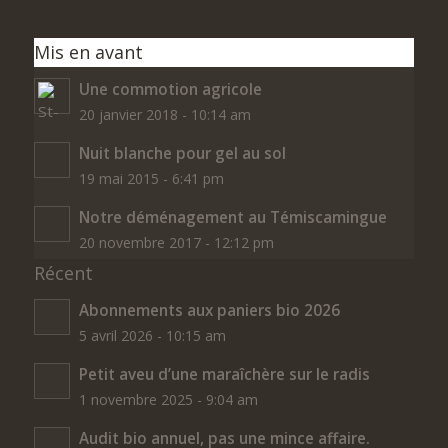
Mis en avant
Une commotion agricole
20 janvier 2018 - 10:14 am
Nuit blanche pour gel au sol
19 mai 2015 - 6:41 pm
Notre déménagement au Témiscamingue
20 novembre 2017 - 12:12 pm
Récent
Abonnements aux paniers bio 2026
5 avril 2026 - 10:15 am
Petit aveu d’une maraîchère sur le radis
1 novembre 2025 - 9:04 am
Audit bio annuel, pas une mince affaire.