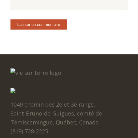
1049 chemin des 2e et 3e rangs,
Saint-Bruno-de-Guigues, comté de
Témiscamingue, Québec, Canada.
(819) 728-2225