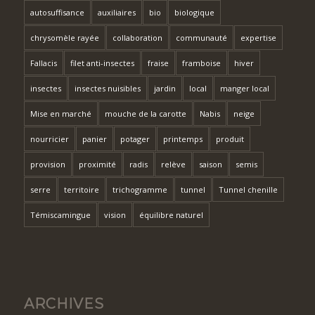
autosuffisance
auxiliaires
bio
biologique
chrysomèle rayée
collaboration
communauté
expertise
Fallacis
filet anti-insectes
fraise
framboise
hiver
insectes
insectes nuisibles
jardin
local
manger local
Mise en marché
mouche de la carotte
Nabis
neige
nourricier
panier
potager
printemps
produit
provision
proximité
radis
relève
saison
semis
serre
territoire
trichogramme
tunnel
Tunnel chenille
Témiscamingue
vision
équilibre naturel
ARCHIVES