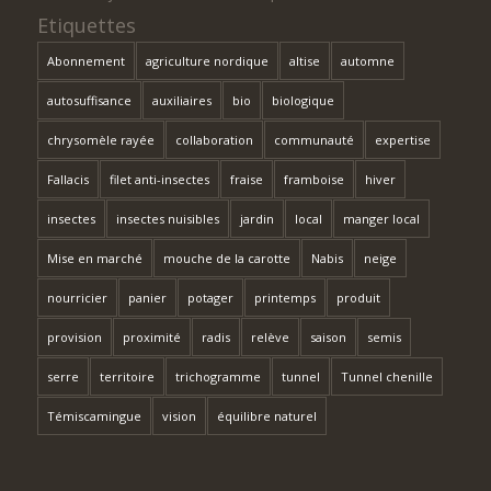
Etiquettes
Abonnement
agriculture nordique
altise
automne
autosuffisance
auxiliaires
bio
biologique
chrysomèle rayée
collaboration
communauté
expertise
Fallacis
filet anti-insectes
fraise
framboise
hiver
insectes
insectes nuisibles
jardin
local
manger local
Mise en marché
mouche de la carotte
Nabis
neige
nourricier
panier
potager
printemps
produit
provision
proximité
radis
relève
saison
semis
serre
territoire
trichogramme
tunnel
Tunnel chenille
Témiscamingue
vision
équilibre naturel