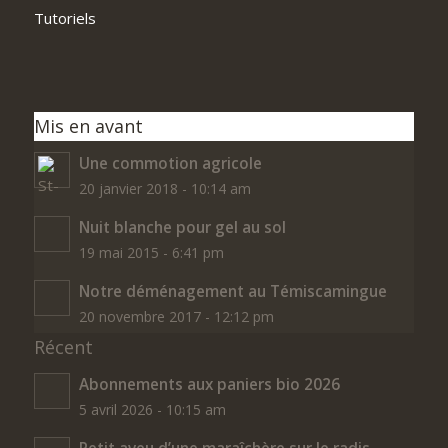
Tutoriels
Mis en avant
Une commotion agricole
20 janvier 2018 - 10:14 am
Nuit blanche pour gel au sol
19 mai 2015 - 6:41 pm
Notre déménagement au Témiscamingue
20 novembre 2017 - 12:12 pm
Récent
Abonnements aux paniers bio 2026
5 avril 2026 - 10:15 am
Petit aveu d’une maraîchère sur le radis