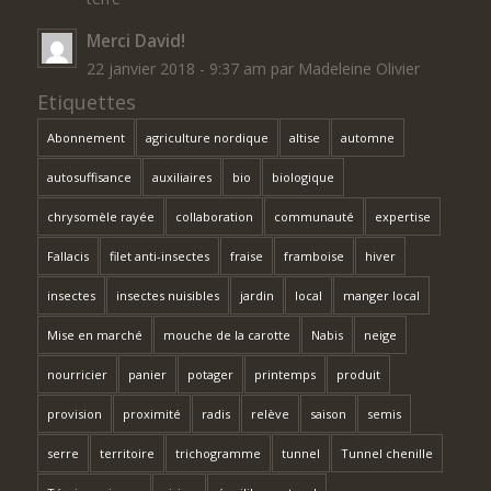
Merci David!
22 janvier 2018 - 9:37 am par Madeleine Olivier
Etiquettes
Abonnement
agriculture nordique
altise
automne
autosuffisance
auxiliaires
bio
biologique
chrysomèle rayée
collaboration
communauté
expertise
Fallacis
filet anti-insectes
fraise
framboise
hiver
insectes
insectes nuisibles
jardin
local
manger local
Mise en marché
mouche de la carotte
Nabis
neige
nourricier
panier
potager
printemps
produit
provision
proximité
radis
relève
saison
semis
serre
territoire
trichogramme
tunnel
Tunnel chenille