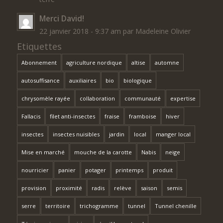
Merci David!
22 janvier 2018 - 9:37 am par Madeleine Olivier
Etiquettes
Abonnement
agriculture nordique
altise
automne
autosuffisance
auxiliaires
bio
biologique
chrysomèle rayée
collaboration
communauté
expertise
Fallacis
filet anti-insectes
fraise
framboise
hiver
insectes
insectes nuisibles
jardin
local
manger local
Mise en marché
mouche de la carotte
Nabis
neige
nourricier
panier
potager
printemps
produit
provision
proximité
radis
relève
saison
semis
serre
territoire
trichogramme
tunnel
Tunnel chenille