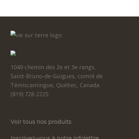
1049 chemin des 2e et 3e rangs,
Saint-Bruno-de-Guigues, comté de
Témiscamingue, Québec, Canada.
(819) 728-2225
Voir tous nos produits
Inscrivez-vous à notre infolettre