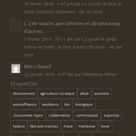
18 février 2018 - 1:47 pm par La corvée de bois et
notre fournaise extérieure - vie sur terre
[…] de sauces aux tomates et de beaucoup
d’autres...
3 février 2018 - 10:11 am par Ça goûte le jardin
même en hiver! - le rêve d'autosuffisance - vie sur
terre
Merci David!
22 janvier 2018 - 9:37 am par Madeleine Olivier
Etiquettes
Abonnement
agriculture nordique
altise
automne
autosuffisance
auxiliaires
bio
biologique
chrysomèle rayée
collaboration
communauté
expertise
Fallacis
filet anti-insectes
fraise
framboise
hiver