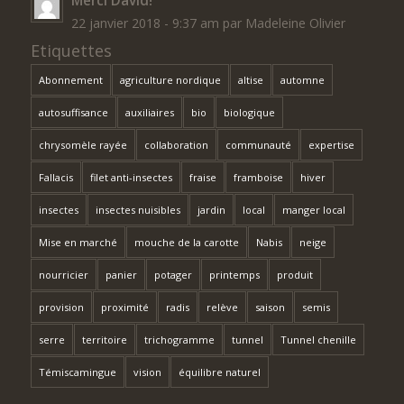
22 janvier 2018 - 9:37 am par Madeleine Olivier
Etiquettes
Abonnement
agriculture nordique
altise
automne
autosuffisance
auxiliaires
bio
biologique
chrysomèle rayée
collaboration
communauté
expertise
Fallacis
filet anti-insectes
fraise
framboise
hiver
insectes
insectes nuisibles
jardin
local
manger local
Mise en marché
mouche de la carotte
Nabis
neige
nourricier
panier
potager
printemps
produit
provision
proximité
radis
relève
saison
semis
serre
territoire
trichogramme
tunnel
Tunnel chenille
Témiscamingue
vision
équilibre naturel