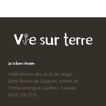
1049 chemin des 2e et 3e rangs,
Saint-Bruno-de-Guigues, comté de
Témiscamingue, Québec, Canada.
(819) 728-2225