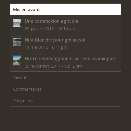
Mis en avant
Une commotion agricole
20 janvier 2018 - 10:14 am
Nuit blanche pour gel au sol
19 mai 2015 - 6:41 pm
Notre déménagement au Témiscamingue
20 novembre 2017 - 12:12 pm
Récent
Commentaires
Etiquettes