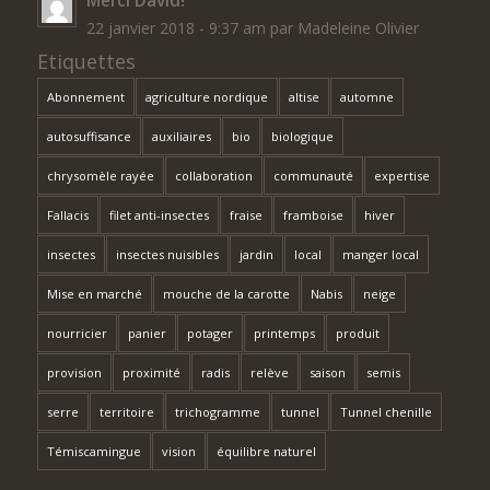
22 janvier 2018 - 9:37 am par Madeleine Olivier
Etiquettes
Abonnement
agriculture nordique
altise
automne
autosuffisance
auxiliaires
bio
biologique
chrysomèle rayée
collaboration
communauté
expertise
Fallacis
filet anti-insectes
fraise
framboise
hiver
insectes
insectes nuisibles
jardin
local
manger local
Mise en marché
mouche de la carotte
Nabis
neige
nourricier
panier
potager
printemps
produit
provision
proximité
radis
relève
saison
semis
serre
territoire
trichogramme
tunnel
Tunnel chenille
Témiscamingue
vision
équilibre naturel