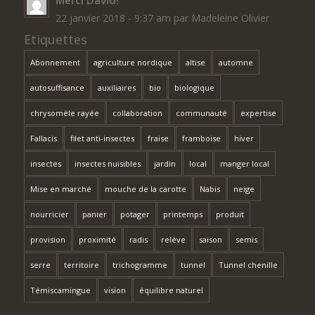
22 janvier 2018 - 9:37 am par Madeleine Olivier
Etiquettes
Abonnement
agriculture nordique
altise
automne
autosuffisance
auxiliaires
bio
biologique
chrysomèle rayée
collaboration
communauté
expertise
Fallacis
filet anti-insectes
fraise
framboise
hiver
insectes
insectes nuisibles
jardin
local
manger local
Mise en marché
mouche de la carotte
Nabis
neige
nourricier
panier
potager
printemps
produit
provision
proximité
radis
relève
saison
semis
serre
territoire
trichogramme
tunnel
Tunnel chenille
Témiscamingue
vision
équilibre naturel