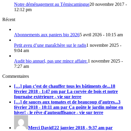
Notre déménagement au Témiscamingue
20 novembre 2017 -
12:12 pm
Récent
Abonnements aux paniers bio 2026
5 avril 2026 - 10:15 am
Petit aveu d’une maraîchère sur le radis
1 novembre 2025 -
9:04 am
Audit bio annuel, pas une mince affaire.
1 novembre 2025 -
7:27 am
Commentaires
[…] plan c’est de chauffer tous les bâtiments de...
18
février 2018 - 1:47 pm par La corvée de bois et notre
fournaise extérieure - vie sur terre
[…] de sauces aux tomates et de beaucoup d’autres...
3
février 2018 - 10:11 am par Ça goûte le jardin même en
hiver! - le rêve d'autosuffisance - vie sur terre
Merci David!
22 janvier 2018 - 9:37 am par