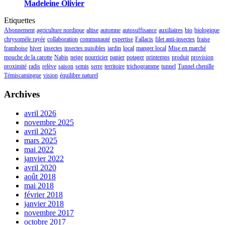
Madeleine Olivier
Etiquettes
Abonnement
agriculture nordique
altise
automne
autosuffisance
auxiliaires
bio
biologique
chrysomèle rayée
collaboration
communauté
expertise
Fallacis
filet anti-insectes
fraise
framboise
hiver
insectes
insectes nuisibles
jardin
local
manger local
Mise en marché
mouche de la carotte
Nabis
neige
nourricier
panier
potager
printemps
produit
provision
proximité
radis
relève
saison
semis
serre
territoire
trichogramme
tunnel
Tunnel chenille
Témiscamingue
vision
équilibre naturel
Archives
avril 2026
novembre 2025
avril 2025
mars 2025
mai 2022
janvier 2022
avril 2020
août 2018
mai 2018
février 2018
janvier 2018
novembre 2017
octobre 2017