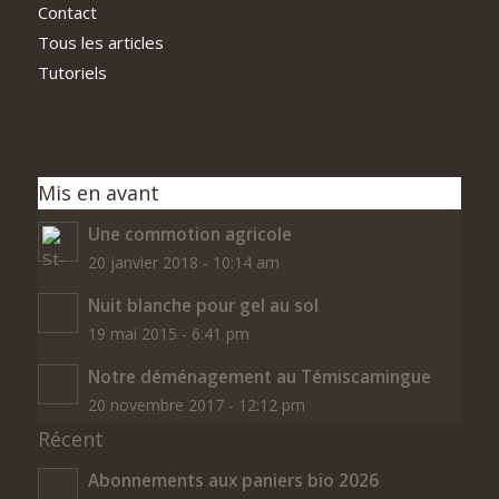
Contact
Tous les articles
Tutoriels
Mis en avant
Une commotion agricole
20 janvier 2018 - 10:14 am
Nuit blanche pour gel au sol
19 mai 2015 - 6:41 pm
Notre déménagement au Témiscamingue
20 novembre 2017 - 12:12 pm
Récent
Abonnements aux paniers bio 2026