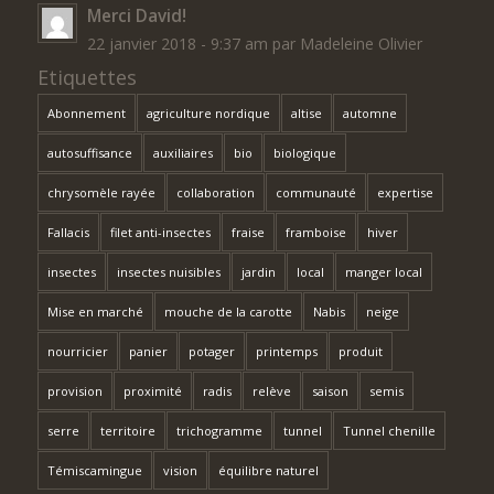
Merci David!
22 janvier 2018 - 9:37 am par Madeleine Olivier
Etiquettes
Abonnement
agriculture nordique
altise
automne
autosuffisance
auxiliaires
bio
biologique
chrysomèle rayée
collaboration
communauté
expertise
Fallacis
filet anti-insectes
fraise
framboise
hiver
insectes
insectes nuisibles
jardin
local
manger local
Mise en marché
mouche de la carotte
Nabis
neige
nourricier
panier
potager
printemps
produit
provision
proximité
radis
relève
saison
semis
serre
territoire
trichogramme
tunnel
Tunnel chenille
Témiscamingue
vision
équilibre naturel