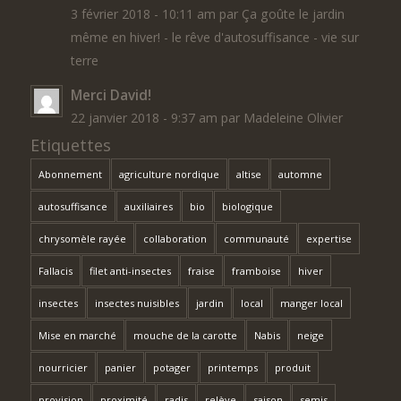
3 février 2018 - 10:11 am par Ça goûte le jardin
même en hiver! - le rêve d'autosuffisance - vie sur
terre
Merci David!
22 janvier 2018 - 9:37 am par Madeleine Olivier
Etiquettes
Abonnement
agriculture nordique
altise
automne
autosuffisance
auxiliaires
bio
biologique
chrysomèle rayée
collaboration
communauté
expertise
Fallacis
filet anti-insectes
fraise
framboise
hiver
insectes
insectes nuisibles
jardin
local
manger local
Mise en marché
mouche de la carotte
Nabis
neige
nourricier
panier
potager
printemps
produit
provision
proximité
radis
relève
saison
semis