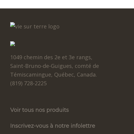
1049 chemin des 2e et 3e rangs,
Saint-Bruno-de-Guigues, comté de
Témiscamingue, Québec, Canada.
(819) 728-2225
Voir tous nos produits
Inscrivez-vous à notre infolettre