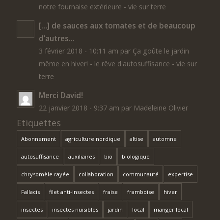
notre fournaise extérieure - vie sur terre
[…] de sauces aux tomates et de beaucoup
d’autres...
3 février 2018 - 10:11 am par Ça goûte le jardin
même en hiver! - le rêve d'autosuffisance - vie sur
terre
Merci David!
22 janvier 2018 - 9:37 am par Madeleine Olivier
Etiquettes
Abonnement
agriculture nordique
altise
automne
autosuffisance
auxiliaires
bio
biologique
chrysomèle rayée
collaboration
communauté
expertise
Fallacis
filet anti-insectes
fraise
framboise
hiver
insectes
insectes nuisibles
jardin
local
manger local